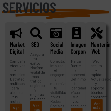
SERVICIOS
Marketing
SEO
Social
Imagen
Mantenim
Digital
Media
Corporativa
Web
Asegura
tu
Campañas
Conecta,
Marca
Web
éxito:
efectivas
impulsa
fuerte
segura
Máxima
y
el
y
y
visibilidad,
rentables:
engagement
coherente:
rápida:
más
Estrategias
y
Definimos
Actualizaci
tráfico
multicanal
maximiza
tu
y
orgánico
para
tu
identidad
soporte
y
alcanzar
visibilidad
visual
técnico
mejores
tus
en las
y la
constante.
resultados.
metas.
Redes
voz
Ver
Sociales.
adecuada.
Ver
más
Ver
más