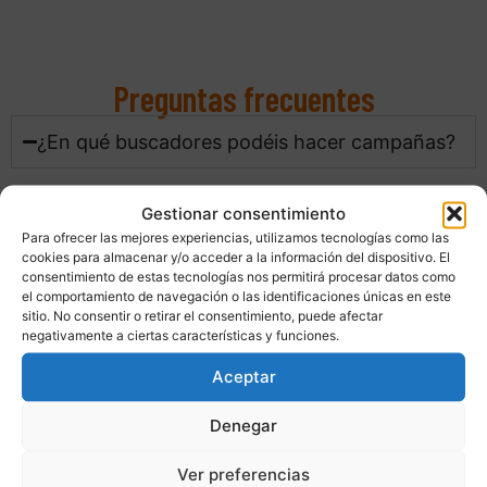
Preguntas frecuentes
¿En qué buscadores podéis hacer campañas?
Principalmente trabajamos con Google, ya que
Gestionar consentimiento
concentra la mayor parte de las búsquedas y ofrece
Para ofrecer las mejores experiencias, utilizamos tecnologías como las
las mejores herramientas de segmentación y
cookies para almacenar y/o acceder a la información del dispositivo. El
consentimiento de estas tecnologías nos permitirá procesar datos como
medición para la mayoría de negocios. Según tu
el comportamiento de navegación o las identificaciones únicas en este
sector y estrategia, también podemos valorar otras
sitio. No consentir o retirar el consentimiento, puede afectar
negativamente a ciertas características y funciones.
plataformas de búsqueda complementarias para
ampliar el alcance.
Aceptar
Denegar
¿Cuál es la inversión mínima recomendada?
Ver preferencias