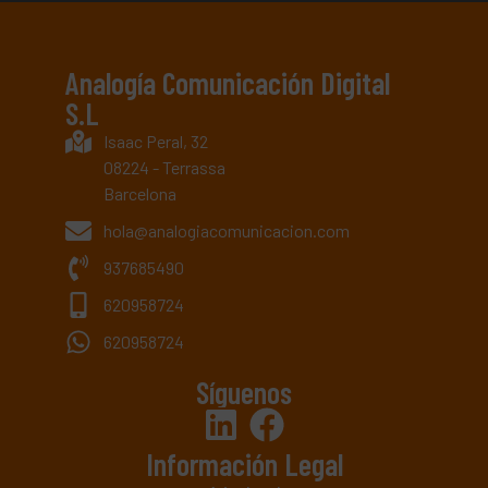
Analogía Comunicación Digital
S.L
Isaac Peral, 32
08224 - Terrassa
Barcelona
hola@analogiacomunicacion.com
937685490
620958724
620958724
Síguenos
Información Legal