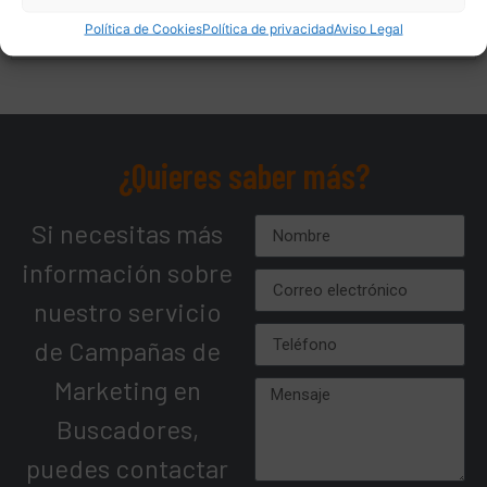
¿Incluís la gestión y optimización de las
Política de Cookies
Política de privacidad
Aviso Legal
campañas?
¿Quieres saber más?
Si necesitas más
información sobre
nuestro servicio
de Campañas de
Marketing en
Buscadores,
puedes contactar