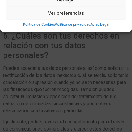
Los datos podrán comunicarse a empresas vinculadas
a Analogía Comunicación en el ámbito de
Ver preferencias
la transformación digital, comunicación, marketing, para las
mismas finalidades referidas anteriormente.
Política de Cookies
Política de privacidad
Aviso Legal
6. ¿Cuáles son tus derechos en
relación con tus datos
personales?
Puedes acceder a tus datos personales, así como solicitar la
rectificación de los datos inexactos o, si se tercia, solicitar la
cancelación o supresión cuando ya no sean necesarias para
las finalidades que fueron recogidas. También puedes
solicitar la limitación y oposición del tratamiento de tus
datos, en determinadas circunstancias y por motivos
relacionados con tu situación particular.
Igualmente, podrás revocar el consentimiento para el envío
de comunicaciones comerciales y ejercer estos derechos