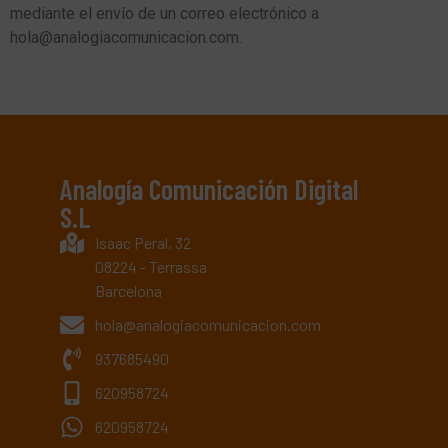
mediante el envío de un correo electrónico a
hola@analogiacomunicacion.com.
Analogía Comunicación Digital
S.L
Isaac Peral, 32
08224 - Terrassa
Barcelona
hola@analogiacomunicacion.com
937685490
620958724
620958724