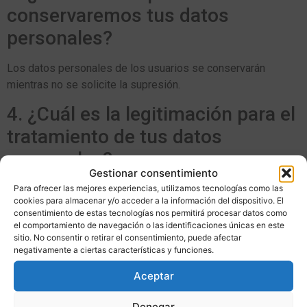
conservaremos tus datos
personales?
Los datos personales de los usuarios se conservarán
mientras no se solicite la supresión.
4. ¿Cuál es la legitimación para el
tratamiento de tus datos
personales?
Gestionar consentimiento
Para ofrecer las mejores experiencias, utilizamos tecnologías como las
La base legal para el tratamiento de datos es el
cookies para almacenar y/o acceder a la información del dispositivo. El
consentimiento del interesado.
consentimiento de estas tecnologías nos permitirá procesar datos como
el comportamiento de navegación o las identificaciones únicas en este
5. ¿A qué destinatarios se
sitio. No consentir o retirar el consentimiento, puede afectar
negativamente a ciertas características y funciones.
comunicarán tus datos
Aceptar
personales?
Denegar