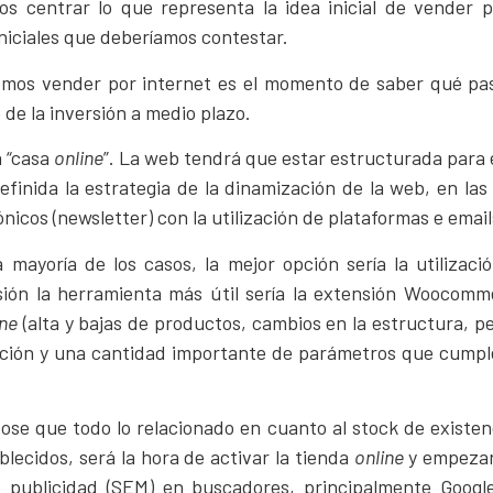
os centrar lo que representa la idea inicial de vender 
niciales que deberíamos contestar.
mos vender por internet es el momento de saber qué pas
de la inversión a medio plazo.
 “casa
online
”. La web tendrá que estar estructurada para
inida la estrategia de la dinamización de la web, en las 
nicos (newsletter) con la utilización de plataformas e emai
 mayoría de los casos, la mejor opción sería la utiliz
ión la herramienta más útil sería la extensión Woocomme
ine
(alta y bajas de productos, cambios en la estructura, per
bución y una cantidad importante de parámetros que cumple
se que todo lo relacionado en cuanto al stock de existenc
lecidos, será la hora de activar la tienda
online
y empezar
e publicidad (SEM) en buscadores, principalmente Google