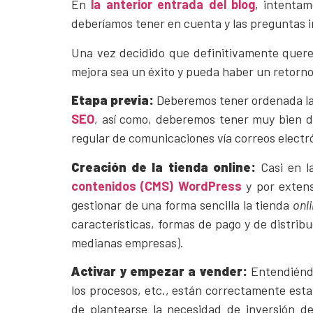
En
la anterior entrada del blog
, intentam
deberíamos tener en cuenta y las preguntas i
Una vez decidido que definitivamente quere
mejora sea un éxito y pueda haber un retorno 
Etapa previa:
Deberemos tener ordenada la
SEO
, así como, deberemos tener muy bien def
regular de comunicaciones vía correos electró
Creación de la tienda online:
Casi en la
contenidos (CMS) WordPress
y por extens
gestionar de una forma sencilla la tienda
onl
características, formas de pago y de distri
medianas empresas).
Activar y empezar a vender:
Entendiéndo
los procesos, etc., están correctamente estab
de plantearse la necesidad de inversión d