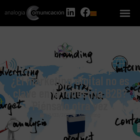
¿El marketing digital no es
clave en la industria B2B?
Piénsalo otra vez
12/03/2025
Marketing