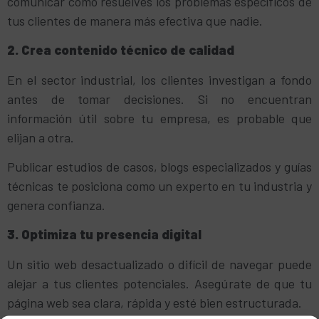
comunicar cómo resuelves los problemas específicos de
tus clientes de manera más efectiva que nadie.
2. Crea contenido técnico de calidad
En el sector industrial, los clientes investigan a fondo
antes de tomar decisiones. Si no encuentran
información útil sobre tu empresa, es probable que
elijan a otra.
Publicar estudios de casos, blogs especializados y guías
técnicas te posiciona como un experto en tu industria y
genera confianza.
3. Optimiza tu presencia digital
Un sitio web desactualizado o difícil de navegar puede
alejar a tus clientes potenciales. Asegúrate de que tu
página web sea clara, rápida y esté bien estructurada.