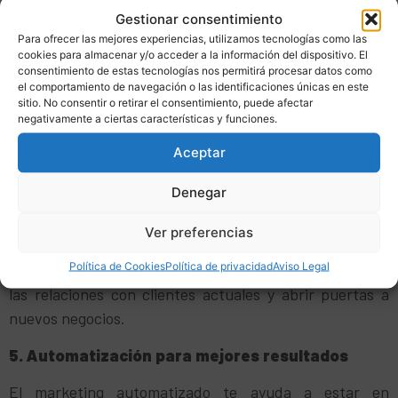
Además, plataformas como LinkedIn y directorios
Gestionar consentimiento
industriales pueden ayudarte a conectar con tu público
Para ofrecer las mejores experiencias, utilizamos tecnologías como las
cookies para almacenar y/o acceder a la información del dispositivo. El
objetivo.
consentimiento de estas tecnologías nos permitirá procesar datos como
el comportamiento de navegación o las identificaciones únicas en este
4. Aprovecha el marketing de relaciones
sitio. No consentir o retirar el consentimiento, puede afectar
negativamente a ciertas características y funciones.
Las ferias, eventos y reuniones siguen siendo
Aceptar
herramientas poderosas en el marketing industrial. Sin
embargo, combinarlas con estrategias digitales como el
Denegar
email marketing o la generación de
leads
en LinkedIn
Ver preferencias
puede maximizar su efectividad.
Política de Cookies
Política de privacidad
Aviso Legal
El
networking
digital y presencial te permitirá fortalecer
las relaciones con clientes actuales y abrir puertas a
nuevos negocios.
5. Automatización para mejores resultados
El marketing automatizado te ayuda a estar en