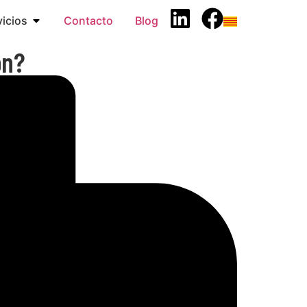
icios
Contacto
Blog
ón?