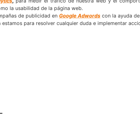
ytics
,
para medir el tráfico de nuestra web y el comport
omo la usabilidad de la página web.
campañas de publicidad en
Google Adwords
con la ayuda d
n
estamos para resolver cualquier duda e implementar accio
L