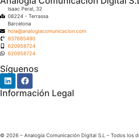
Analogía Comunicación Digital S.
Isaac Peral, 32
08224 - Terrassa
Barcelona
hola@analogiacomunicacion.com
937685490
620958724
620958724
Síguenos
Información Legal
Aviso Legal
Política de privacidad
Política de Cookies
© 2026 – Analogía Comunicación Digital S.L – Todos los 