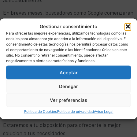
En breves meses, buscadores como Google comenzarán
a no reconocer las páginas que no sean
responsive
, con
Gestionar consentimiento
el consiguiente perjuicio de falta de visualización de la
Para ofrecer las mejores experiencias, utilizamos tecnologías como las
web en los buscadores.
cookies para almacenar y/o acceder a la información del dispositivo. El
consentimiento de estas tecnologías nos permitirá procesar datos como
Ahora es el momento de plantear un cambio y mejorar el
el comportamiento de navegación o las identificaciones únicas en este
sitio. No consentir o retirar el consentimiento, puede afectar
diseño, la información, la dinamización de la página web
negativamente a ciertas características y funciones.
y la adecuación a la tecnología actual para tener una
Aceptar
página web útil y productiva.
Denegar
En
Analogía Comunicación
, podemos ofrecerte el
servicio para la
creación de tu nueva página web
.
Ver preferencias
Rellena el
cuestionario
en nuestra página web o
llámanos por teléfono,
620958724
.
Política de Cookies
Política de privacidad
Aviso Legal
Estaremos a tu disposición para ofrecerte la mejor
solución a tus necesidades.