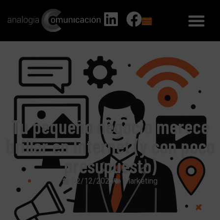
Tu pequeño negocio merece
brillar en Internet (y con poco
presupuesto)
02/12/2025
Marketing