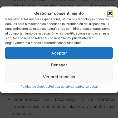
tradicional —carteles, prensa, etc.— el marketing
digital permite invertir poco y tener control y
Gestionar consentimiento
Para ofrecer las mejores experiencias, utilizamos tecnologías como las
analítica del retorno.
cookies para almacenar y/o acceder a la información del dispositivo. El
Interacción directa y fidelización:
a través de
consentimiento de estas tecnologías nos permitirá procesar datos como
el comportamiento de navegación o las identificaciones únicas en este
redes sociales, newsletters o contenido útil,
sitio. No consentir o retirar el consentimiento, puede afectar
construyes relación con clientes reales, aumentas
negativamente a ciertas características y funciones.
confianza y posibilidades de repetición.
Aceptar
Qué pasa si no lo haces
Denegar
Eres invisible para nuevos clientes, especialmente
Ver preferencias
los que buscan online.
Das sensación de no profesionalidad o de negocio
Política de Cookies
Política de privacidad
Aviso Legal
pequeño que no compite.
Dependencia del boca-oreja o de métodos
tradicionales, con menor alcance y mucho más
costosos.