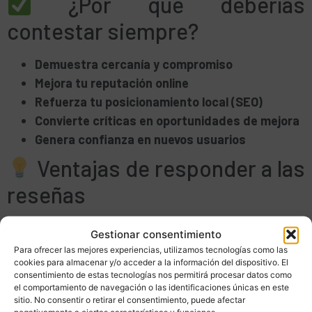
¿Por qué deberías
contestar siempre?
Demuestra cercanía y compromiso
Mejora tu reputación online
Refuerza tu posicionamiento local (SEO)
Convierte críticas en oportunidades de mejora
Genera confianza en nuevos usuarios
Ventajas de responder a las
reseñas
Refuerzas tu imagen de marca
Gestionar consentimiento
Humanizas tu negocio
Para ofrecer las mejores experiencias, utilizamos tecnologías como las
cookies para almacenar y/o acceder a la información del dispositivo. El
Creas conversación y fidelidad
consentimiento de estas tecnologías nos permitirá procesar datos como
Google lo valora positivamente para el
el comportamiento de navegación o las identificaciones únicas en este
sitio. No consentir o retirar el consentimiento, puede afectar
posicionamiento local
negativamente a ciertas características y funciones.