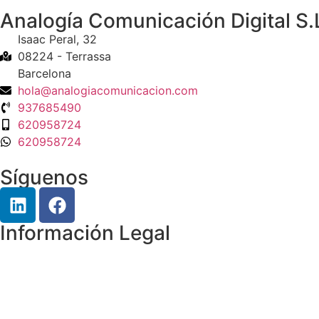
Analogía Comunicación Digital S.
Isaac Peral, 32
08224 - Terrassa
Barcelona
hola@analogiacomunicacion.com
937685490
620958724
620958724
Síguenos
Información Legal
Aviso Legal
Política de privacidad
Política de Cookies