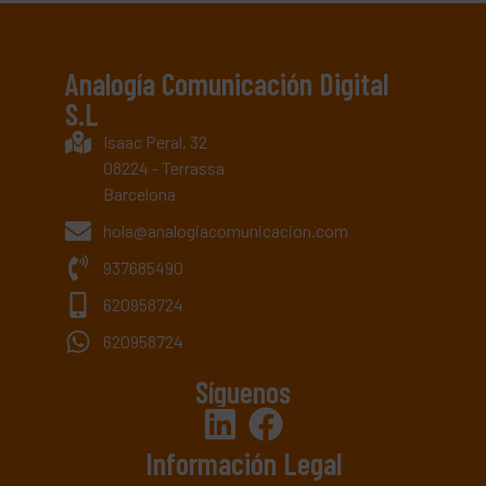
Analogía Comunicación Digital
S.L
Isaac Peral, 32
08224 - Terrassa
Barcelona
hola@analogiacomunicacion.com
937685490
620958724
620958724
Síguenos
Información Legal