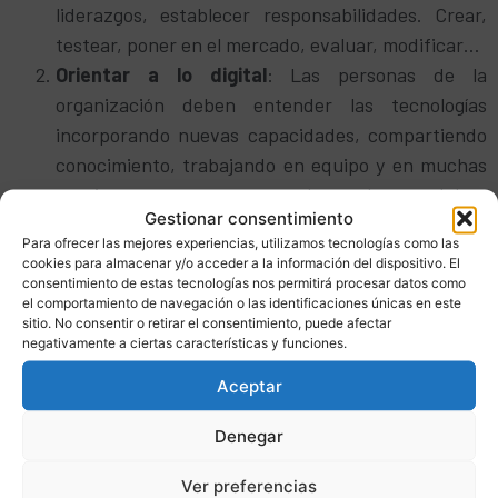
liderazgos, establecer responsabilidades. Crear,
testear, poner en el mercado, evaluar, modificar…
Orientar a lo digital
: Las personas de la
organización deben entender las tecnologías
incorporando nuevas capacidades, compartiendo
conocimiento, trabajando en equipo y en muchas
ocasiones, en remoto. Los datos deben
Gestionar consentimiento
convertirse en un aliado para aumentar la
Para ofrecer las mejores experiencias, utilizamos tecnologías como las
productividad. Hay que estar al tanto de las
cookies para almacenar y/o acceder a la información del dispositivo. El
nuevas tecnologías y nuevos modelos de negocios.
consentimiento de estas tecnologías nos permitirá procesar datos como
el comportamiento de navegación o las identificaciones únicas en este
Saber navegar en un entorno inestable:
Hay que
sitio. No consentir o retirar el consentimiento, puede afectar
estar preparados para cambios frecuentes,
negativamente a ciertas características y funciones.
rápidos e incluso inesperados y adaptarse al
Aceptar
momento. Es necesario poder gestionar, sin dejar
de actuar, sin parar. Fomentar la iniciativa, la
Denegar
creatividad y permitir desarrollar el talento serán
Ver preferencias
piezas clave para conseguir el éxito. Utilizar el