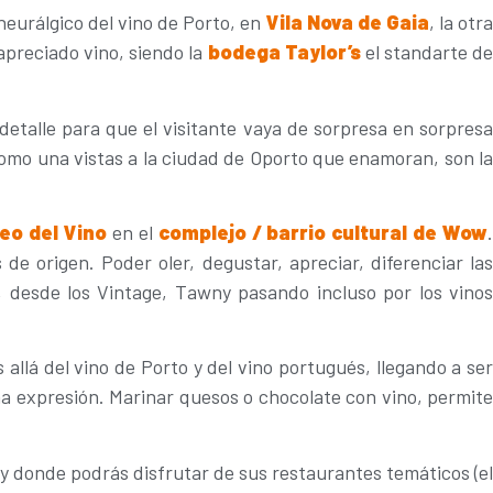
 neurálgico del vino de Porto, en
Vil
a Nova
de Gaia
, la otr
apreciado vino, siendo la
bodega Taylor
’
s
el standarte d
etalle para que el visitante vaya de sorpresa en sorpresa
 como una vistas a la ciudad de Oporto que enamoran, son la
eo del Vino
en el
complejo / barrio cultural de Wow
de origen. Poder oler, degustar, apreciar, diferenciar la
, desde los Vintage, Tawny pasando incluso por los vinos
 allá del vino de Porto y del vino portugués, llegando a se
a expresión. Marinar quesos o chocolate con vino, permite
y donde podrás disfrutar de sus restaurantes temáticos (el