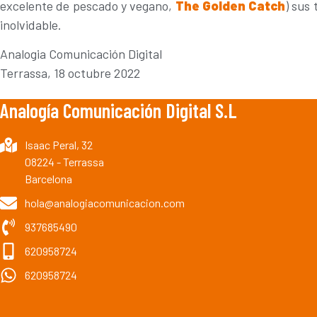
excelente de pescado y vegano,
The Golden Catch
) sus
inolvidable.
Analogia Comunicación Digital
Terrassa, 18 octubre 2022
Analogía Comunicación Digital S.L
Isaac Peral, 32
08224 - Terrassa
Barcelona
hola@analogiacomunicacion.com
937685490
620958724
620958724