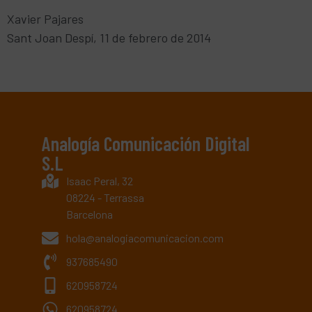
Xavier Pajares
Sant Joan Despí, 11 de febrero de 2014
Analogía Comunicación Digital
S.L
Isaac Peral, 32
08224 - Terrassa
Barcelona
hola@analogiacomunicacion.com
937685490
620958724
620958724