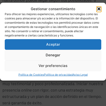
pesar de no renunciar a encarar cualquier objetivo por
Gestionar consentimiento
ambicioso que sea.
Para ofrecer las mejores experiencias, utilizamos tecnologías como las
cookies para almacenar y/o acceder a la información del dispositivo. El
Es necesario el análisis, la obtención de los recursos y la
consentimiento de estas tecnologías nos permitirá procesar datos como
el comportamiento de navegación o las identificaciones únicas en este
creación de un plan de acción para planificar una
sitio. No consentir o retirar el consentimiento, puede afectar
mejora. Para dar un paso adelante en comunicación,
negativamente a ciertas características y funciones.
debe platearse como una actividad continúa y
Aceptar
constante. Lo importante es no estar parado, no es
necesario ir a gran velocidad.
Denegar
Estar internet, conectado, nos dará un plus de calidad
Ver preferencias
de nuestros servicios, productos y actividades donde
Política de Cookies
Política de privacidad
Aviso Legal
los competidores no estarán o lo harán de una manera
muy testimonial y poco profesionalizada. Iniciar nuestra
presencia
online
con rigor, con una estrategia muy
estructurada y un plan de acción definido en el tiempo,
será garantía de éxito.