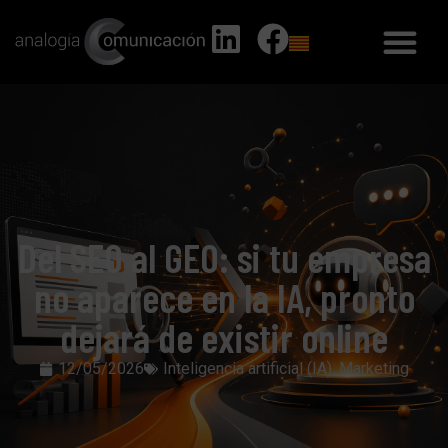
Del SEO al GEO: si tu empresa
no aparece en la IA, pronto
dejará de existir online
12/05/2026
Inteligencia artificial (IA)
,
Marketing