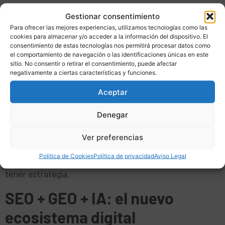
Muchas pymes todavía creen que hacer marketing
Gestionar consentimiento
Para ofrecer las mejores experiencias, utilizamos tecnologías como las
digital es:
cookies para almacenar y/o acceder a la información del dispositivo. El
consentimiento de estas tecnologías nos permitirá procesar datos como
Publicar algo en redes “cuando se puede”
el comportamiento de navegación o las identificaciones únicas en este
Tener una web antigua
sitio. No consentir o retirar el consentimiento, puede afectar
negativamente a ciertas características y funciones.
O invertir ocasionalmente en anuncios
Mientras tanto, el mercado ya está evolucionando hacia
Aceptar
búsquedas conversacionales e inteligencia artificial
Denegar
generativa.
Ver preferencias
Y quien no se adapte ahora llegará tarde.
Política de Cookies
Política de privacidad
Aviso Legal
Porque no basta con tener presencia online. Hay que
tener estrategia.
SEO + GEO + IA: el nuevo
ecosistema digital