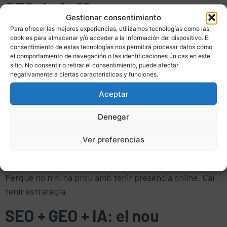
SEO de fa 10 anys
Gestionar consentimiento
Para ofrecer las mejores experiencias, utilizamos tecnologías como las
Moltes pimes encara creuen que fer màrqueting digital
cookies para almacenar y/o acceder a la información del dispositivo. El
és:
consentimiento de estas tecnologías nos permitirá procesar datos como
el comportamiento de navegación o las identificaciones únicas en este
sitio. No consentir o retirar el consentimiento, puede afectar
Publicar alguna cosa a xarxes “quan es pot”
negativamente a ciertas características y funciones.
Tenir una web antiga
Aceptar
O invertir puntualment en anuncis
Mentrestant, el mercat ja està evolucionant cap a
Denegar
cerques conversacionals i intel·ligència artificial
generativa.
Ver preferencias
I qui no s’adapti ara arribarà tard.
Politica de cookies
Política de privacitat
Avís Legal
Perquè no n’hi ha prou amb tenir presència online. Cal
tenir estratègia.
SEO + GEO + IA: el nou