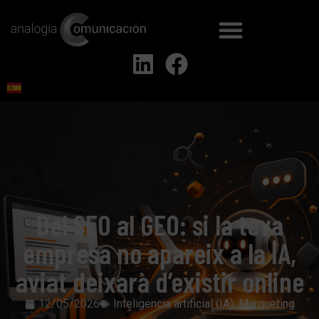
Del SEO al GEO: si la teva
empresa no apareix a la IA,
aviat deixarà d’existir online
12/05/2026
Inteligencia artificial (IA)
,
Marqueting