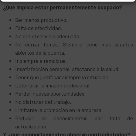
¿Qué implica estar permanentemente ocupado?
Ser menos productivo.
Falta de efectividad.
No dar el servicio adecuado.
No cerrar temas. Siempre tiene más asuntos
abiertos de la cuenta.
Ir siempre a remolque.
Insatisfacción personal, afectando a la salud.
Tener que justificar siempre la situación.
Deteriorar la imagen profesional.
Perder nuevas oportunidades.
No disfrutar del trabajo.
Limitarse la promoción en la empresa.
Reducir los conocimientos por falta de
actualización.
Y ¿qué comportamientos observo contradictorios?