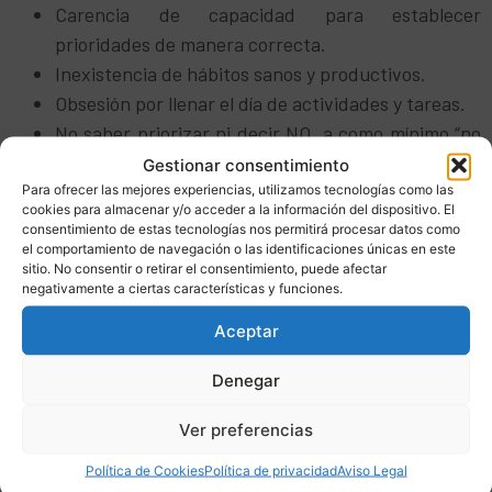
Carencia de capacidad para establecer
prioridades de manera correcta.
Inexistencia de hábitos sanos y productivos.
Obsesión por llenar el día de actividades y tareas.
No saber priorizar ni decir NO, a como mínimo “no
ahora”.
Gestionar consentimiento
No trabajar de manera inteligente.
Para ofrecer las mejores experiencias, utilizamos tecnologías como las
cookies para almacenar y/o acceder a la información del dispositivo. El
Falta de priorización de las tareas.
consentimiento de estas tecnologías nos permitirá procesar datos como
Perderse en los detalles, no ir al grano, “enrollarse”
el comportamiento de navegación o las identificaciones únicas en este
sitio. No consentir o retirar el consentimiento, puede afectar
por teléfono.
negativamente a ciertas características y funciones.
No saber llevar una agenda.
Aceptar
Posponer muy a menudo (procrastinación).
No tener tiempo para formación y reciclaje.
Denegar
Falta de conocimiento de herramientas
tecnológicas.
Ver preferencias
Imposibilidad para parar, analizar, corregir y
Política de Cookies
Política de privacidad
Aviso Legal
mejorar.