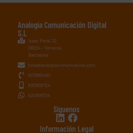
Analogía Comunicación Digital
S.L
Isaac Peral, 32
08224 - Terrassa
Barcelona
hola@analogiacomunicacion.com
937685490
620958724
620958724
Síguenos
Información Legal