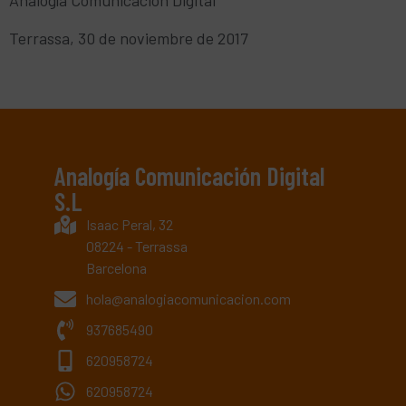
Analogía Comunicación Digital
Terrassa, 30 de noviembre de 2017
Analogía Comunicación Digital
S.L
Isaac Peral, 32
08224 - Terrassa
Barcelona
hola@analogiacomunicacion.com
937685490
620958724
620958724