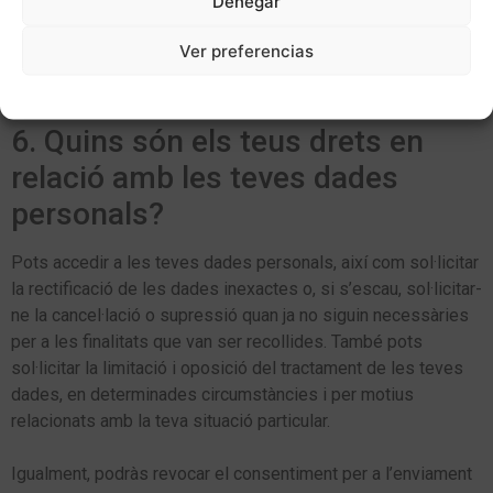
Denegar
Les dades podran comunicar-se a empreses vinculades a
Analogía Comunicación en l’àmbit de la transformación
Ver preferencias
digital, comunicació, màrqueting, per a les mateixes finalitats
Politica de cookies
Política de privacitat
Avís Legal
referides anteriorment.
6. Quins són els teus drets en
relació amb les teves dades
personals?
Pots accedir a les teves dades personals, així com sol·licitar
la rectificació de les dades inexactes o, si s’escau, sol·licitar-
ne la cancel·lació o supressió quan ja no siguin necessàries
per a les finalitats que van ser recollides. També pots
sol·licitar la limitació i oposició del tractament de les teves
dades, en determinades circumstàncies i per motius
relacionats amb la teva situació particular.
Igualment, podràs revocar el consentiment per a l’enviament