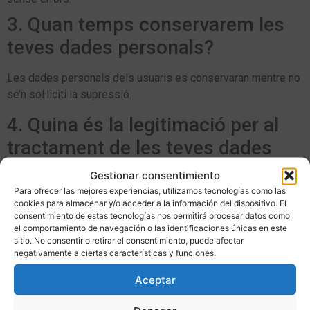
3. Quan temps conservarem les
teves dades personals?
Les dades personals dels usuaris es conservaran mentre no
se’n sol·liciti la supressió.
4. Quina és la legitimació per al
tractament de les teves dades
personals?
Gestionar consentimiento
Para ofrecer las mejores experiencias, utilizamos tecnologías como las
La base legal per al tractament de dades és el consentiment
cookies para almacenar y/o acceder a la información del dispositivo. El
consentimiento de estas tecnologías nos permitirá procesar datos como
de l’interessat.
el comportamiento de navegación o las identificaciones únicas en este
sitio. No consentir o retirar el consentimiento, puede afectar
5. A quins destinataris es
negativamente a ciertas características y funciones.
comunicaran les teves dades
Aceptar
personals?