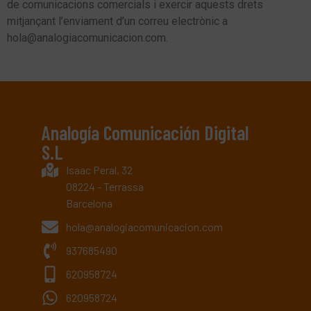
de comunicacions comercials i exercir aquests drets
mitjançant l’enviament d’un correu electrònic a
hola@analogiacomunicacion.com.
Analogía Comunicación Digital
S.L
Isaac Peral, 32
08224 - Terrassa
Barcelona
hola@analogiacomunicacion.com
937685490
620958724
620958724