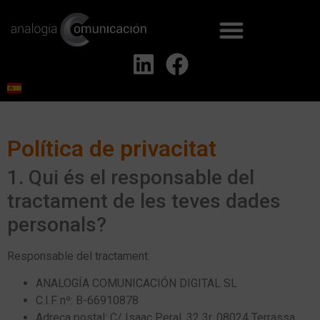
Política de privacitat
1. Qui és el responsable del
tractament de les teves dades
personals?
Responsable del tractament:
ANALOGÍA COMUNICACIÓN DIGITAL SL
C.I.F nº: B-66910878
Adreça postal: C/ Isaac Peral, 32 3r. 08024 Terrassa