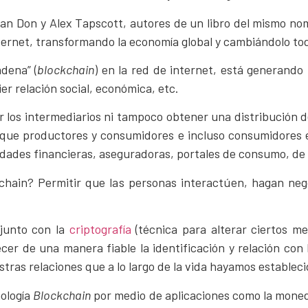
an Don y Alex Tapscott, autores de un libro del mismo nom
nternet, transformando la economía global y cambiándolo to
adena” (
blockchain
) en la red de internet, está generand
er relación social, económica, etc.
r los intermediarios ni tampoco obtener una distribución
a que productores y consumidores e incluso consumidores e
idades financieras, aseguradoras, portales de consumo, de 
chain? Permitir que las personas interactúen, hagan neg
unto con la
criptografía
(técnica para alterar ciertos men
ecer de una manera fiable la identificación y relación co
tras relaciones que a lo largo de la vida hayamos estableci
ología
Blockchain
por medio de aplicaciones como la moned