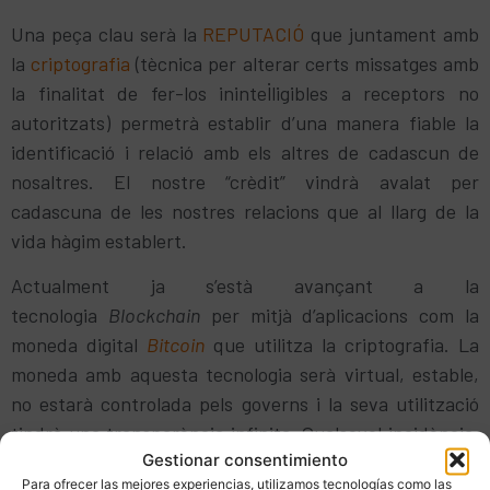
Una peça clau serà la
REPUTACIÓ
que juntament amb
la
criptografia
(tècnica per alterar certs missatges amb
la finalitat de fer-los inintel·ligibles a receptors no
autoritzats) permetrà establir d’una manera fiable la
identificació i relació amb els altres de cadascun de
nosaltres. El nostre “crèdit” vindrà avalat per
cadascuna de les nostres relacions que al llarg de la
vida hàgim establert.
Actualment ja s’està avançant a la
tecnologia
Blockchain
per mitjà d’aplicacions com la
moneda digital
Bitcoin
que utilitza la criptografia. La
moneda amb aquesta tecnologia serà virtual, estable,
no estarà controlada pels governs i la seva utilització
tindrà una transparència infinita. Qualsevol incidència,
Gestionar consentimiento
el sistema serà l’encarregat de corregir-la.
Para ofrecer las mejores experiencias, utilizamos tecnologías como las