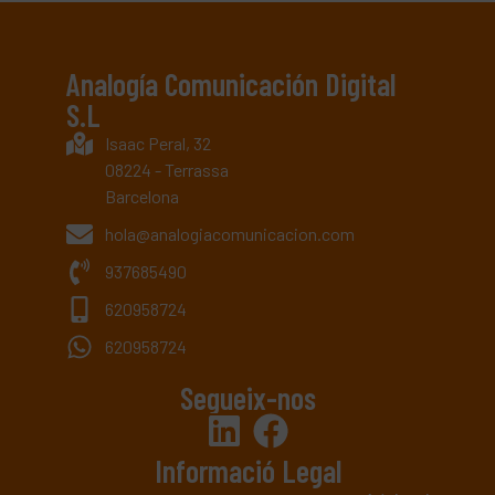
Analogía Comunicación Digital
S.L
Isaac Peral, 32
08224 - Terrassa
Barcelona
hola@analogiacomunicacion.com
937685490
620958724
620958724
Segueix-nos
Informació Legal