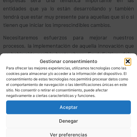
entidades que ya lo están desarrollando y también
tendrá que estar muy presente para aquellas que si o si
tienen que iniciar los imprescindibles cambios.
Necesitaremos esfuerzos para mejorar nuestros
procesos, la implementación de aquella innovación que
no había sido posible hasta ahora. En definitiva, dejar
Gestionar consentimiento
épocas anteriores y abordar el futuro con la máxima
Para ofrecer las mejores experiencias, utilizamos tecnologías como las
positiva predisposición. Listos para realizar un salto de
cookies para almacenar y/o acceder a la información del dispositivo. El
calidad.
consentimiento de estas tecnologías nos permitirá procesar datos como
el comportamiento de navegación o las identificaciones únicas en este
sitio. No consentir o retirar el consentimiento, puede afectar
Al final, esta actitud depende principalmente de
negativamente a ciertas características y funciones.
nosotros mismos, el óptimo interés para generar
Aceptar
actividad productiva con el componente de dar valor
añadido.
Denegar
Sin duda, el año nuevo será clave en uno de los cambios
Ver preferencias