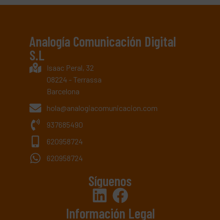
Analogía Comunicación Digital
S.L
Isaac Peral, 32
08224 - Terrassa
Barcelona
hola@analogiacomunicacion.com
937685490
620958724
620958724
Síguenos
Información Legal