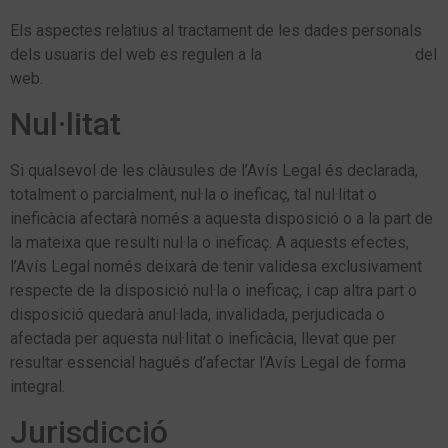
Els aspectes relatius al tractament de les dades personals
dels usuaris del web es regulen a la
Política de Privacitat
del
web.
Nul·litat
Si qualsevol de les clàusules de l’Avís Legal és declarada,
totalment o parcialment, nul·la o ineficaç, tal nul·litat o
ineficàcia afectarà només a aquesta disposició o a la part de
la mateixa que resulti nul·la o ineficaç. A aquests efectes,
l’Avís Legal només deixarà de tenir validesa exclusivament
respecte de la disposició nul·la o ineficaç, i cap altra part o
disposició quedarà anul·lada, invalidada, perjudicada o
afectada per aquesta nul·litat o ineficàcia, llevat que per
resultar essencial hagués d’afectar l’Avís Legal de forma
integral.
Jurisdicció