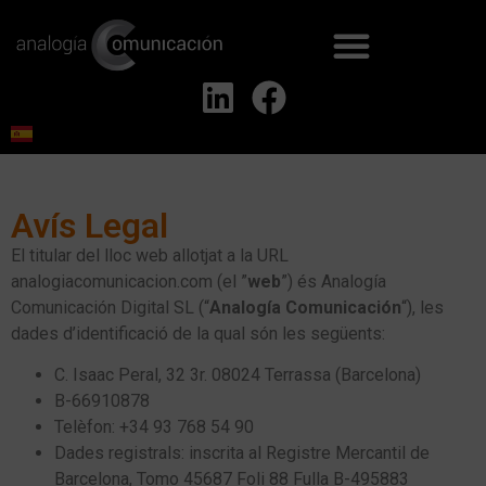
Avís Legal
El titular del lloc web allotjat a la URL
analogiacomunicacion.com (el ”
web
”) és Analogía
Comunicación Digital SL (“
Analogía Comunicación
“), les
dades d’identificació de la qual són les següents:
C. Isaac Peral, 32 3r. 08024 Terrassa (Barcelona)
B-66910878
Telèfon: +34 93 768 54 90
Dades registrals: inscrita al Registre Mercantil de
Barcelona, Tomo 45687 Foli 88 Fulla B-495883