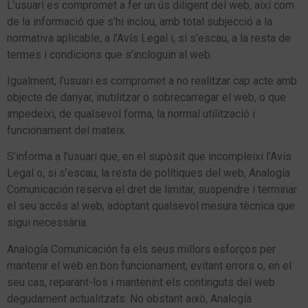
L’usuari es compromet a fer un ús diligent del web, així com
de la informació que s’hi inclou, amb total subjecció a la
normativa aplicable, a l’Avís Legal i, si s’escau, a la resta de
termes i condicions que s’incloguin al web.
Igualment, l’usuari es compromet a no realitzar cap acte amb
objecte de danyar, inutilitzar o sobrecarregar el web, o que
impedeixi, de qualsevol forma, la normal utilització i
funcionament del mateix.
S’informa a l’usuari que, en el supòsit que incompleixi l’Avís
Legal o, si s’escau, la resta de polítiques del web, Analogía
Comunicación reserva el dret de limitar, suspendre i terminar
el seu accés al web, adoptant qualsevol mesura tècnica que
sigui necessària.
Analogía Comunicación fa els seus millors esforços per
mantenir el web en bon funcionament, evitant errors o, en el
seu cas, reparant-los i mantenint els continguts del web
degudament actualitzats. No obstant això, Analogía