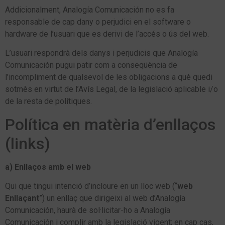
Addicionalment, Analogía Comunicación no es fa
responsable de cap dany o perjudici en el software o
hardware de l’usuari que es derivi de l’accés o ús del web.
L’usuari respondrà dels danys i perjudicis que Analogía
Comunicación pugui patir com a conseqüència de
l’incompliment de qualsevol de les obligacions a què quedi
sotmès en virtut de l’Avís Legal, de la legislació aplicable i/o
de la resta de polítiques.
Política en matèria d’enllaços
(links)
a) Enllaços amb el web
Qui que tingui intenció d’incloure en un lloc web (“
web
Enllaçant
”) un enllaç que dirigeixi al web d’Analogía
Comunicación, haurà de sol·licitar-ho a Analogía
Comunicación i complir amb la legislació vigent; en cap cas,