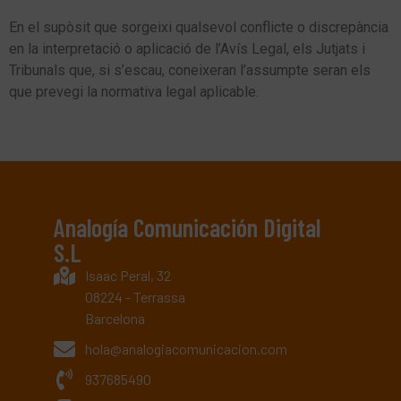
En el supòsit que sorgeixi qualsevol conflicte o discrepància
en la interpretació o aplicació de l’Avís Legal, els Jutjats i
Tribunals que, si s’escau, coneixeran l’assumpte seran els
que prevegi la normativa legal aplicable.
Analogía Comunicación Digital
S.L
Isaac Peral, 32
08224 - Terrassa
Barcelona
hola@analogiacomunicacion.com
937685490