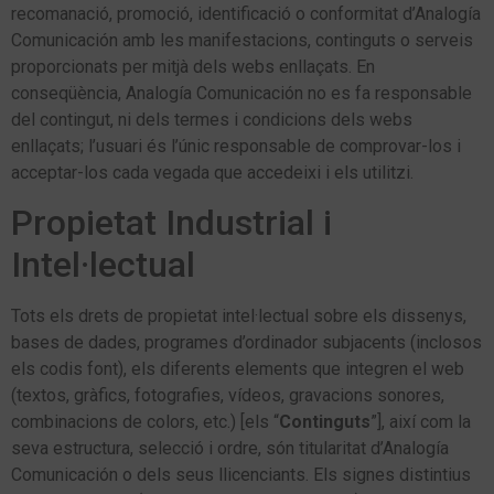
recomanació, promoció, identificació o conformitat d’Analogía
Comunicación amb les manifestacions, continguts o serveis
proporcionats per mitjà dels webs enllaçats. En
conseqüència, Analogía Comunicación no es fa responsable
del contingut, ni dels termes i condicions dels webs
enllaçats; l’usuari és l’únic responsable de comprovar-los i
acceptar-los cada vegada que accedeixi i els utilitzi.
Propietat Industrial i
Intel·lectual
Tots els drets de propietat intel·lectual sobre els dissenys,
bases de dades, programes d’ordinador subjacents (inclosos
els codis font), els diferents elements que integren el web
(textos, gràfics, fotografies, vídeos, gravacions sonores,
combinacions de colors, etc.) [els “
Continguts
”], així com la
seva estructura, selecció i ordre, són titularitat d’Analogía
Comunicación o dels seus llicenciants. Els signes distintius