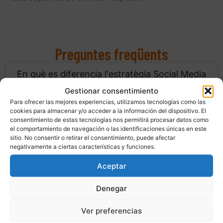
Preguntes freqüents
En què es diferencia l'estratègia Social Media
de la gestió diària de xarxes?
Gestionar consentimiento
Para ofrecer las mejores experiencias, utilizamos tecnologías como las
L’estratègia Social Media defineix objectius, públics,
cookies para almacenar y/o acceder a la información del dispositivo. El
consentimiento de estas tecnologías nos permitirá procesar datos como
missatges clau, plataformes i tipus de contingut
el comportamiento de navegación o las identificaciones únicas en este
abans de començar a publicar. La gestió diària
sitio. No consentir o retirar el consentimiento, puede afectar
negativamente a ciertas características y funciones.
consisteix a executar aquest pla: crear i programar
publicacions, respondre a la comunitat i ajustar
Aceptar
segons les dades.
Denegar
Quant contingut necessito publicar a la
Ver preferencias