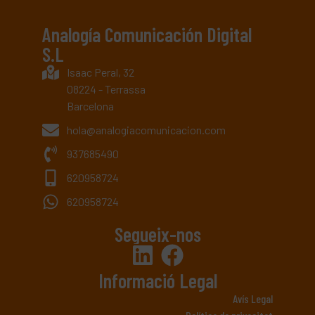
Analogía Comunicación Digital
S.L
Isaac Peral, 32
08224 - Terrassa
Barcelona
hola@analogiacomunicacion.com
937685490
620958724
620958724
Segueix-nos
Informació Legal
Avís Legal