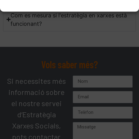
setmana?
Politica de cookies
Política de privacitat
Avís Legal
Com es mesura si l'estratègia en xarxes està
funcionant?
Vols saber més?
Si necessites més
informació sobre
el nostre servei
d’Estratègia
Xarxes Socials,
pots contactar