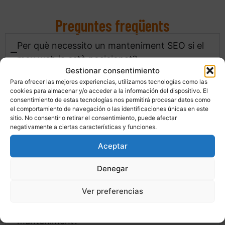
Preguntes freqüents
Per què necessito un manteniment SEO si el
meu web ja està posicionat?
Gestionar consentimiento
Para ofrecer las mejores experiencias, utilizamos tecnologías como las
Perquè el SEO no és una cosa estàtica: la
cookies para almacenar y/o acceder a la información del dispositivo. El
competència es mou, Google actualitza el seu
consentimiento de estas tecnologías nos permitirá procesar datos como
el comportamiento de navegación o las identificaciones únicas en este
algoritme i el teu web va canviant amb nous
sitio. No consentir o retirar el consentimiento, puede afectar
continguts i productes. Sense manteniment, amb el
negativamente a ciertas características y funciones.
temps pots perdre posicions, trànsit i oportunitats
Aceptar
que tant ha costat aconseguir.
Denegar
Quines tasques es realitzen cada mes?
Ver preferencias
Quan començaré a notar els efectes del
Politica de cookies
Política de privacitat
Avís Legal
manteniment?