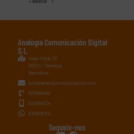
« Anterior
1
2
3
4
5
Siguiente »
Analogía Comunicación Digital
S.L
Isaac Peral, 32
08224 - Terrassa
Barcelona
hola@analogiacomunicacion.com
937685490
620958724
620958724
Segueix-nos