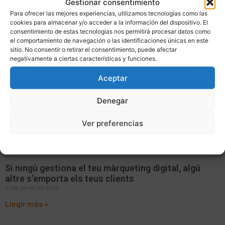
Gestionar consentimiento
12 de febrer de 2026
Para ofrecer las mejores experiencias, utilizamos tecnologías como las
Llegir més »
cookies para almacenar y/o acceder a la información del dispositivo. El
consentimiento de estas tecnologías nos permitirá procesar datos como
el comportamiento de navegación o las identificaciones únicas en este
sitio. No consentir o retirar el consentimiento, puede afectar
negativamente a ciertas características y funciones.
Aceptar
Denegar
Ver preferencias
Politica de cookies
Política de privacitat
Avís Legal
Si ningú gestiona el teu màrqueting digital, algú
altre s’emporta els teus clients
21 de gener de 2026
Llegir més »