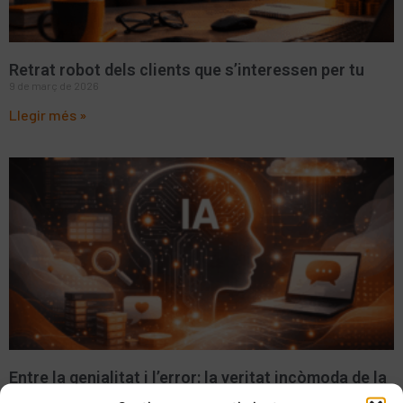
Retrat robot dels clients que s’interessen per tu
9 de març de 2026
Llegir més »
Entre la genialitat i l’error: la veritat incòmoda de la
IA