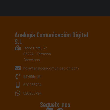
Analogía Comunicación Digital
S.L
Isaac Peral, 32
08224 - Terrassa
Barcelona
hola@analogiacomunicacion.com
937685490
620958724
620958724
Segueix-nos