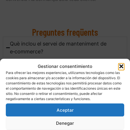
Preguntes freqüents
Què inclou el servei de manteniment de
e‑commerce?
Inclou l’actualització periòdica del sistema
Gestionar consentimiento
(WordPress, WooCommerce o una altra plataforma),
Para ofrecer las mejores experiencias, utilizamos tecnologías como las
cookies para almacenar y/o acceder a la información del dispositivo. El
temes i plugins, així com la revisió de passarel·les de
consentimiento de estas tecnologías nos permitirá procesar datos como
pagament, mètodes d’enviament i funcionament del
el comportamiento de navegación o las identificaciones únicas en este
sitio. No consentir o retirar el consentimiento, puede afectar
carret. També es realitzen còpies de seguretat,
negativamente a ciertas características y funciones.
controls de seguretat i comprovacions bàsiques de
Aceptar
rendiment perquè la botiga estigui sempre
operativa.
Denegar