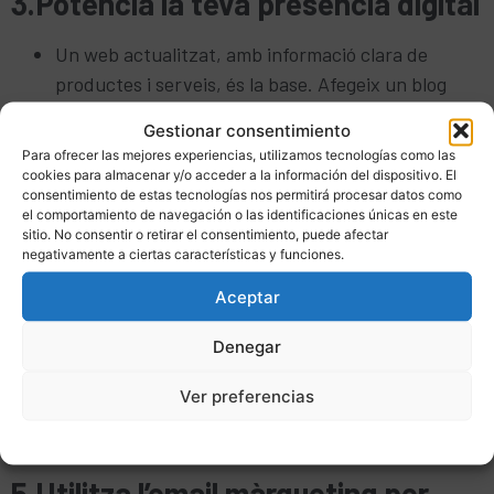
3.Potencia la teva presència digital
Un web actualitzat, amb informació clara de
productes i serveis, és la base. Afegeix un blog
corporatiu amb continguts tècnics, casos d’èxit i
Gestionar consentimiento
solucions als problemes del teu client. Això
Para ofrecer las mejores experiencias, utilizamos tecnologías como las
reforçarà el teu SEO i la teva autoritat al sector.
cookies para almacenar y/o acceder a la información del dispositivo. El
consentimiento de estas tecnologías nos permitirá procesar datos como
4.Genera leads amb campanyes
el comportamiento de navegación o las identificaciones únicas en este
sitio. No consentir o retirar el consentimiento, puede afectar
específiques
negativamente a ciertas características y funciones.
Aceptar
La publicitat digital (Google Ads, LinkedIn Ads)
permet arribar a les persones amb poder de
Denegar
decisió a les empreses de la teva comunitat o a
nivell estatal. Combinar aquestes campanyes amb
Ver preferencias
landing pages optimitzades incrementa les
Politica de cookies
Política de privacitat
Avís Legal
oportunitats de negoci.
5.Utilitza l’email màrqueting per