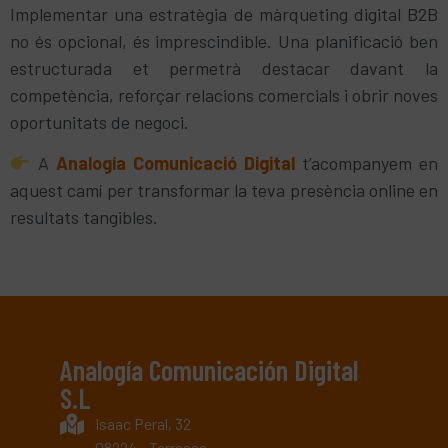
Implementar una estratègia de màrqueting digital B2B
no és opcional, és imprescindible. Una planificació ben
estructurada et permetrà destacar davant la
competència, reforçar relacions comercials i obrir noves
oportunitats de negoci.
A
Analogía Comunicació Digital
t’acompanyem en
aquest camí per transformar la teva presència online en
resultats tangibles.
Analogía Comunicación Digital
S.L
Isaac Peral, 32
08224 - Terrassa