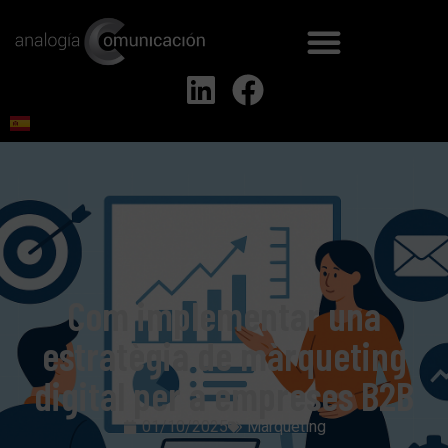
Com implementar una
estratègia de màrqueting
digital per a empreses B2B
01/10/2025
Marqueting