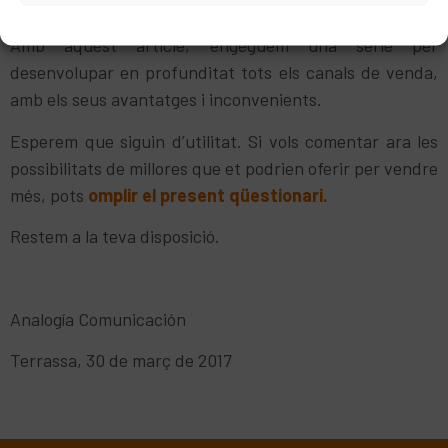
serveis.
Politica de cookies
Política de privacitat
Avís Legal
Amb aquest article, engeguem una sèrie per
desenvolupar en profunditat tots els canals de venda,
amb els seus avantatges i inconvenients.
Esperem que siguin d’utilitat. Si vols comentar ara les
possibilitats de millores que et podrien oferir per vendre
més, pots
omplir el present qüestionari.
Restem a la teva disposició.
Analogía Comunicación
Terrassa, 30 de març de 2017