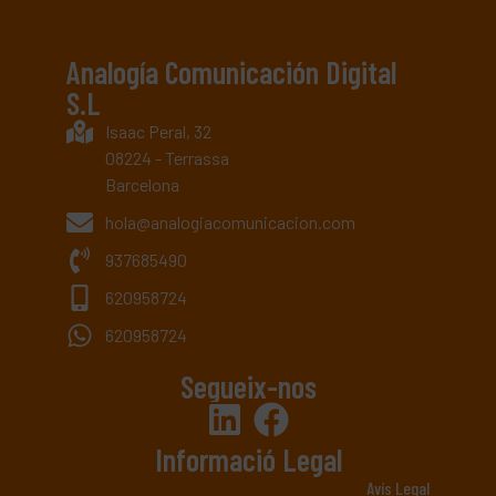
Analogía Comunicación Digital
S.L
Isaac Peral, 32
08224 - Terrassa
Barcelona
hola@analogiacomunicacion.com
937685490
620958724
620958724
Segueix-nos
Informació Legal
Avís Legal