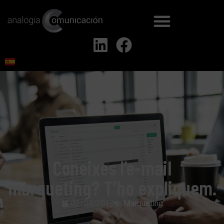
Coneixes l’e-mail
màrqueting? T’ho expliquem.
02/04/2019
Marqueting