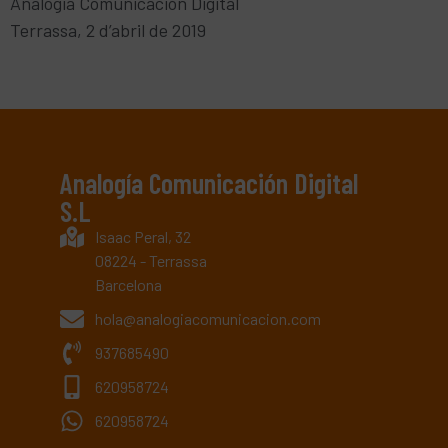
Analogia Comunicación Digital
Terrassa, 2 d’abril de 2019
Analogía Comunicación Digital
S.L
Isaac Peral, 32
08224 - Terrassa
Barcelona
hola@analogiacomunicacion.com
937685490
620958724
620958724