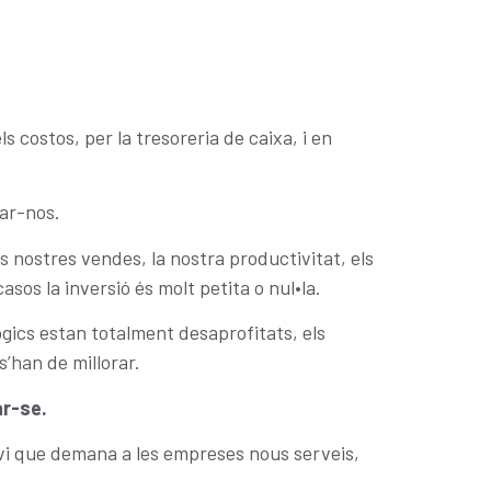
 costos, per la tresoreria de caixa, i en
rar-nos.
s nostres vendes, la nostra productivitat, els
sos la inversió és molt petita o nul•la.
lògics estan totalment desaprofitats, els
’han de millorar.
ar-se.
nvi que demana a les empreses nous serveis,