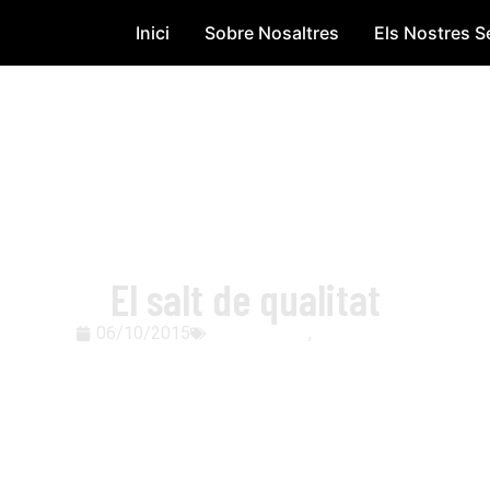
Inici
Sobre Nosaltres
Els Nostres S
El salt de qualitat
06/10/2015
Comunicació
,
Sin categoría