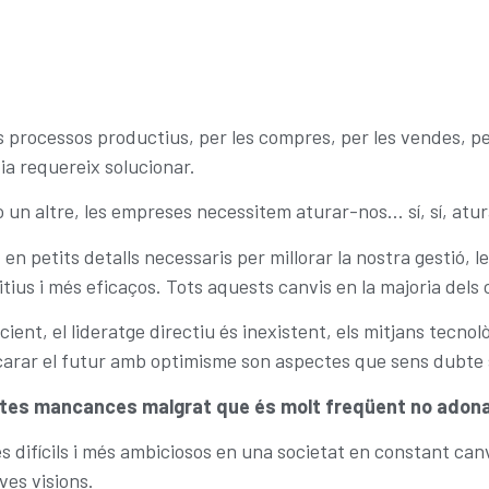
processos productius, per les compres, per les vendes, pels
dia requereix solucionar.
 un altre, les empreses necessitem aturar-nos… sí, sí, atu
n petits detalls necessaris per millorar la nostra gestió, le
ius i més eficaços. Tots aquests canvis en la majoria dels ca
cient, el lideratge directiu és inexistent, els mitjans tecno
carar el futur amb optimisme son aspectes que sens dubte s
estes mancances malgrat que és molt freqüent no adon
 difícils i més ambiciosos en una societat en constant ca
es visions.