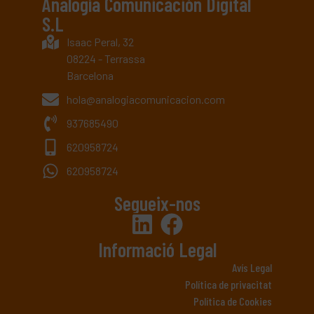
Analogía Comunicación Digital
S.L
Isaac Peral, 32
08224 - Terrassa
Barcelona
hola@analogiacomunicacion.com
937685490
620958724
620958724
Segueix-nos
Informació Legal
Avís Legal
Política de privacitat
Política de Cookies