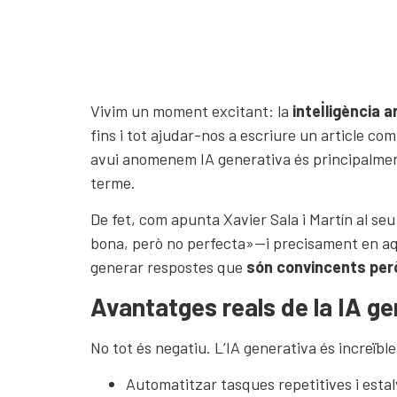
Vivim un moment excitant: la
intel·ligència a
fins i tot ajudar-nos a escriure un article co
avui anomenem IA generativa és principalme
terme.
De fet, com apunta Xavier Sala i Martín al seu 
bona, però no perfecta»—i precisament en a
generar respostes que
són convincents per
Avantatges reals de la IA ge
No tot és negatiu. L’IA generativa és increïbl
Automatitzar tasques repetitives i estal