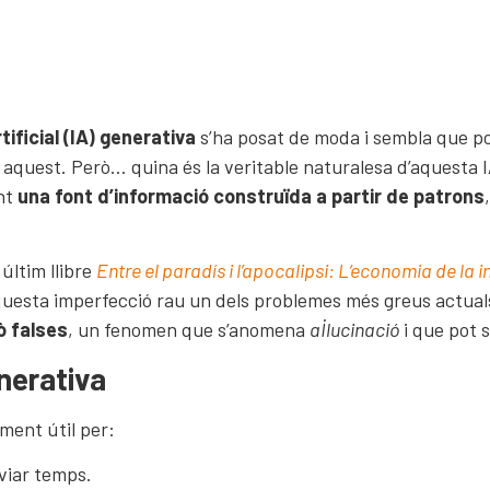
rtificial (IA) generativa
s’ha posat de moda i sembla que pot
m aquest. Però… quina és la veritable naturalesa d’aquesta 
nt
una font d’informació construïda a partir de patrons
últim llibre
Entre el paradís i l’apocalipsi: L’economia de la int
questa imperfecció rau un dels problemes més greus actua
ò falses
, un fenomen que s’anomena
al·lucinació
i que pot s
nerativa
ement útil per:
viar temps.