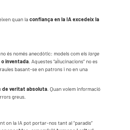
eixen quan la
confiança en la IA excedeix la
xò no és només anecdòtic: models com els
large
 o inventada
. Aquestes “al·lucinacions” no es
raules basant-se en patrons i no en una
s de veritat absoluta
. Quan volem informació
rrors greus.
 on la IA pot portar-nos tant al “paradís”