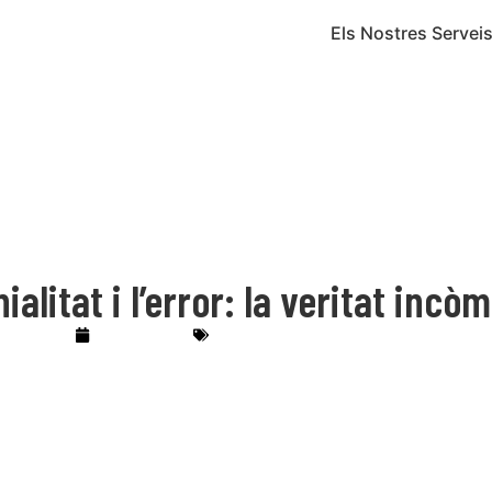
Inici
Sobre Nosaltres
Els Nostres Servei
ialitat i l’error: la veritat incò
12/02/2026
Inteligencia artificial (IA)