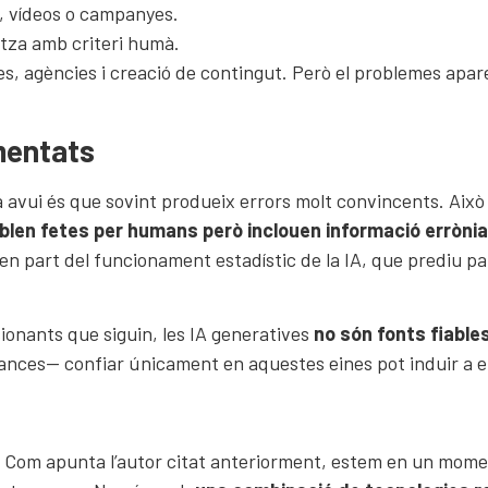
s, vídeos o campanyes.
itza amb criteri humà.
s, agències i creació de contingut. Però el problemes apar
mentats
va avui és que sovint produeix errors molt convincents. Ai
len fetes per humans però inclouen informació errònia
 part del funcionament estadístic de la IA, que prediu pa
onants que siguin, les IA generatives
no són fonts fiable
ances— confiar únicament en aquestes eines pot induir a e
 Com apunta l’autor citat anteriorment, estem en un moment