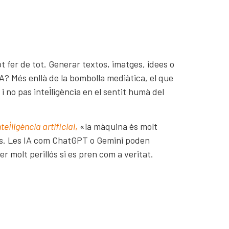
 fer de tot. Generar textos, imatges, idees o
IA? Més enllà de la bombolla mediàtica, el que
, i no pas intel·ligència en el sentit humà del
el·ligència artificial
,
«la màquina és molt
ls. Les IA com ChatGPT o Gemini poden
er molt perillós si es pren com a veritat.