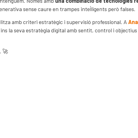
 i entenguem. Només amb
una combinació de tecnologies re
enerativa sense caure en trampes intel·ligents però falses.
litza amb criteri estratègic i supervisió professional. A
Ana
 dins la seva estratègia digital amb sentit, control i objectiu
m.
🚀