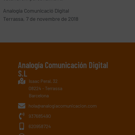
Analogia Comunicació Digital
Terrassa, 7 de novembre de 2018
Analogía Comunicación Digital
S.L
Isaac Peral, 32
08224 - Terrassa
Barcelona
hola@analogiacomunicacion.com
937685490
620958724