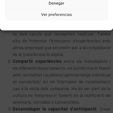
Denegar
treball.
Implementar aliances
d’inici amb els mateixos
Ver preferencias
treballadors, acordant un pla propi de
Politica de cookies
Política de privacitat
Avís Legal
transformació digital perquè puguin mentalitzar-
se dels canvis que necessiten realitzar. També
s’ha de fomentar l’intercanvi d’experiències amb
altres empreses que serveixin per a la consolidació
de la transformació digital.
Compartir experiències
entre els treballadors i
els diferents departaments, on la informació flueixi
amb normalitat i qualsevol aprenentatge individual
es converteixi en un intercanvi de coneixement
cap a la resta dels companys. Ha de ser part de la
cultura de l’empresa el foment de la realització de
seminaris, xerrades o convencions.
Desenvolupar la capacitat d’anticipació
. Crear