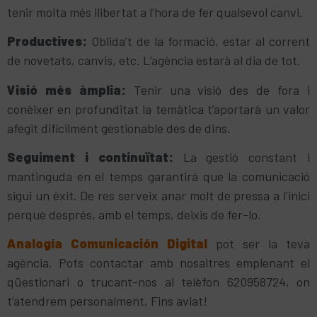
tenir molta més llibertat a l’hora de fer qualsevol canvi.
Productives:
Oblida’t de la formació, estar al corrent
de novetats, canvis, etc. L’agència estarà al dia de tot.
Visió més àmplia:
Tenir una visió des de fora i
conèixer en profunditat la temàtica t’aportarà un valor
afegit difícilment gestionable des de dins.
Seguiment i continuïtat:
La gestió constant i
mantinguda en el temps garantirà que la comunicació
sigui un èxit. De res serveix anar molt de pressa a l’inici
perquè després, amb el temps, deixis de fer-lo.
Analog
í
a Comunicació
n Digital
pot ser la teva
agència. Pots contactar amb nosaltres emplenant el
qüestionari o trucant-nos al telèfon 620958724, on
t’atendrem personalment. Fins aviat!