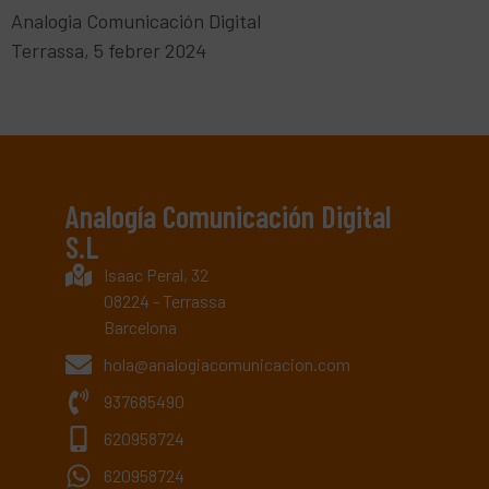
Analogia Comunicación Digital
Terrassa, 5 febrer 2024
Analogía Comunicación Digital
S.L
Isaac Peral, 32
08224 - Terrassa
Barcelona
hola@analogiacomunicacion.com
937685490
620958724
620958724