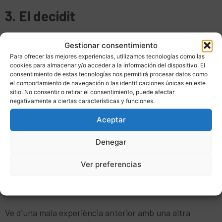
3. El decidit
El client ideal. Té clar el que vol, coneix el seu
Gestionar consentimiento
pressupost i busca algú que li doni confiança per
Para ofrecer las mejores experiencias, utilizamos tecnologías como las
executar la compra o el projecte.
cookies para almacenar y/o acceder a la información del dispositivo. El
consentimiento de estas tecnologías nos permitirá procesar datos como
el comportamiento de navegación o las identificaciones únicas en este
4. L’expert d’internet
sitio. No consentir o retirar el consentimiento, puede afectar
negativamente a ciertas características y funciones.
Ha llegit comparatives, opinions i vídeos. Creu conèixer
Aceptar
perfectament el producte o servei i qüestionarà molts
detalls.
Denegar
Senyal clàssica: “He vist a internet que això es pot
Ver preferencias
fer d’una altra forma…”
Politica de cookies
Política de privacitat
Avís Legal
5. L’escaldat
Ve d’una mala experiència anterior amb una altra