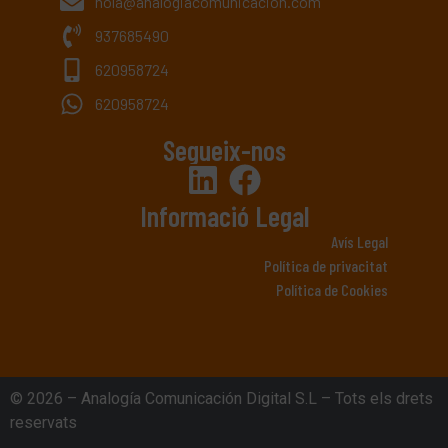
hola@analogiacomunicacion.com
937685490
620958724
620958724
Segueix-nos
Informació Legal
Avís Legal
Política de privacitat
Política de Cookies
© 2026 – Analogía Comunicación Digital S.L – Tots els drets
reservats