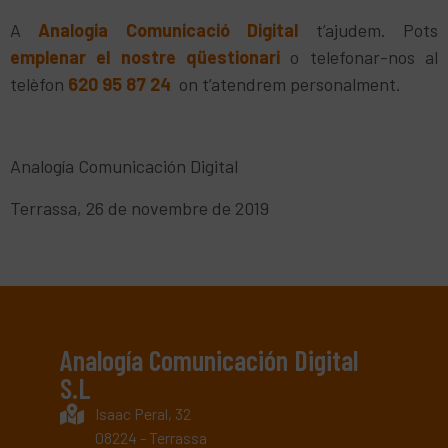
A
Analogia Comunicació Digital
t’ajudem. Pots
emplenar el nostre qüestionari
o telefonar-nos al
telèfon
620 95 87 24
on t’atendrem personalment.
Analogía Comunicación Digital
Terrassa, 26 de novembre de 2019
Analogía Comunicación Digital
S.L
Isaac Peral, 32
08224 - Terrassa