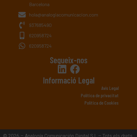
Barcelona
hola@analogiacomunicacion.com
937685490
620958724
620958724
Segueix-nos
Informació Legal
Avís Legal
Política de privacitat
Política de Cookies
© 2026 – Analogía Comunicación Digital S.L – Tots els drets