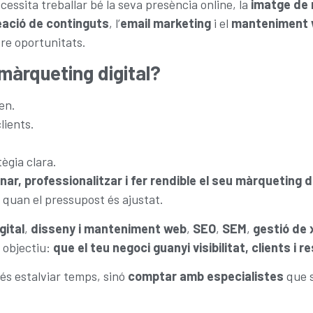
cessita treballar bé la seva presència online, la
imatge de
eació de continguts
, l’
email marketing
i el
manteniment
re oportunitats.
màrqueting digital?
en.
lients.
ègia clara.
nar, professionalitzar i fer rendible el seu màrqueting di
ot quan el pressupost és ajustat.
gital
,
disseny i manteniment web
,
SEO
,
SEM
,
gestió de 
 objectiu:
que el teu negoci guanyi visibilitat, clients i r
més estalviar temps, sinó
comptar amb especialistes
que 