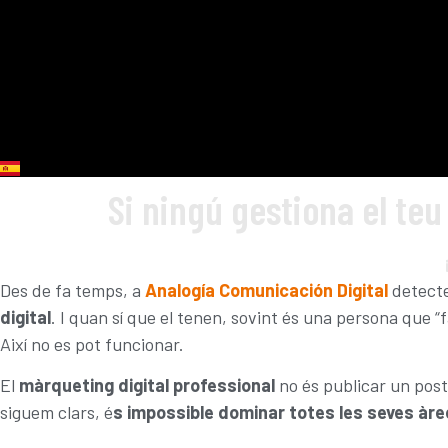
Si ningú gestiona el teu
Des de fa temps, a
Analogía Comunicación Digital
detecte
digital
. I quan sí que el tenen, sovint és una persona que “f
Així no es pot funcionar.
El
màrqueting digital professional
no és publicar un post 
siguem clars, é
s impossible dominar totes les seves àre