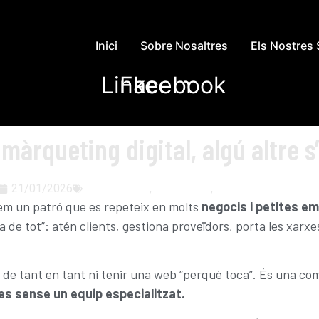
Inici
Sobre Nosaltres
Els Nostres 
Linkedin
Facebook
 màrqueting digital, algú altre s
21/01/2026
Comunicació
,
Marqueting
,
Transformació Digita
m un patró que es repeteix en molts
negocis i petites e
a de tot”: atén clients, gestiona proveïdors, porta les xarx
de tant en tant ni tenir una web “perquè toca”. És una combin
es sense un equip especialitzat.