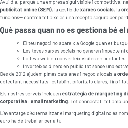
Avui dia, perquè una empresa sigui visible i competitiva, ne
publicitat online (SEM)
, la gestió de
xarxes socials
, la
cr
funcions— controli tot això és una recepta segura per perd
Què passa quan no es gestiona bé el 
El teu negoci no apareix a Google quan et busqu
Les teves xarxes socials no generen impacte ni c
La teva web no converteix visites en contactes.
Inverteixes diners en publicitat sense una estrat
Des de 2012 ajudem pimes catalanes i negocis locals a
orde
detectant necessitats i establint prioritats clares, fins i t
Els nostres serveis inclouen
estratègia de màrqueting di
corporativa
i
email marketing
. Tot connectat, tot amb un
L’avantatge d’externalitzar el màrqueting digital no és no
euro ha de treballar per a tu.