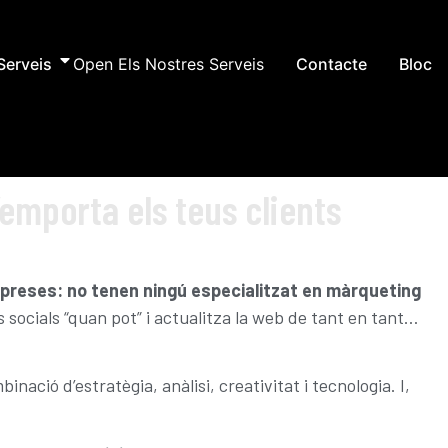
Serveis
Open Els Nostres Serveis
Contacte
Bloc
’emporta els teus clients
l
mpreses: no tenen ningú especialitzat en màrqueting
es socials “quan pot” i actualitza la web de tant en tant…
ació d’estratègia, anàlisi, creativitat i tecnologia. I,