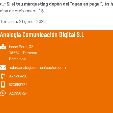
👉
Si el teu màrqueting depèn del “quan es pugui”, és h
eina de creixement.
🚀
Terrassa, 21 gener 2026
Analogía Comunicación Digital S.L
Isaac Peral, 32
08224 - Terrassa
Barcelona
hola@analogiacomunicacion.com
937685490
620958724
620958724