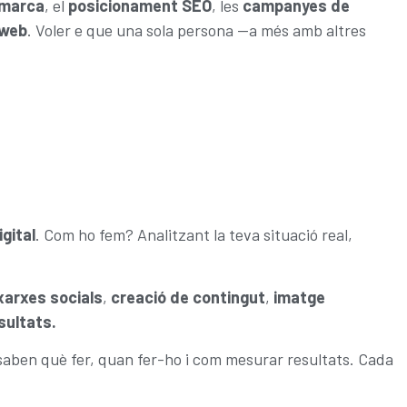
 marca
, el
posicionament SEO
, les
campanyes de
 web
. Voler e que una sola persona —a més amb altres
gital
. Com ho fem? Analitzant la teva situació real,
xarxes socials
,
creació de contingut
,
imatge
esultats.
saben què fer, quan fer-ho i com mesurar resultats. Cada