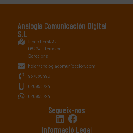
Analogía Comunicación Digital
S.L
Isaac Peral, 32
08224 - Terrassa
Barcelona
hola@analogiacomunicacion.com
937685490
620958724
620958724
Segueix-nos
Informació Legal