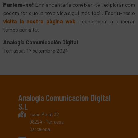
Parlem-ne!
Ens encantaria conèixer-te i explorar com
podem fer que la teva vida sigui més fàcil. Escriu-nos o
visita la nostra pàgina web
i comencem a alliberar
temps per a tu.
Analogía Comunicación Digital
Terrassa, 17 setembre 2024
Analogía Comunicación Digital
S.L
Isaac Peral, 32
08224 - Terrassa
Barcelona