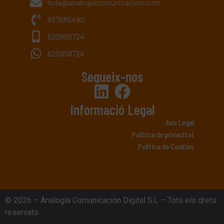
hola@analogiacomunicacion.com
937685490
620958724
620958724
Segueix-nos
Informació Legal
Avís Legal
Política de privacitat
Política de Cookies
© 2026 – Analogía Comunicación Digital S.L – Tots els drets
reservats